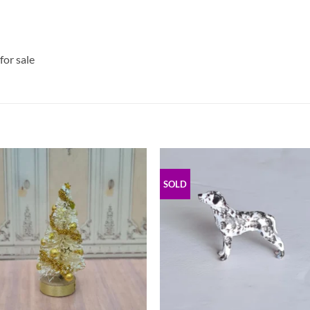
for sale
S
SOLD