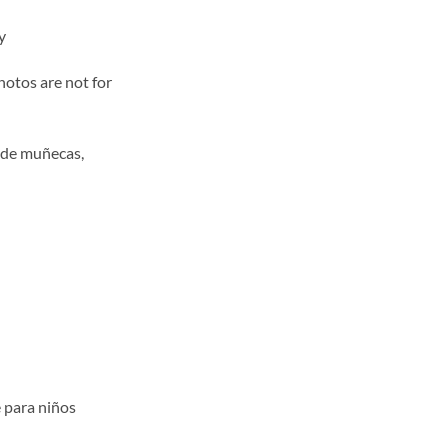
y
hotos are not for
 de muñecas,
e para niños