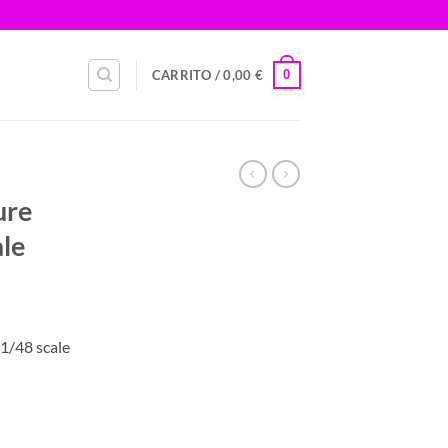
0
CARRITO /
0,00
€
ure
ale
 1/48 scale