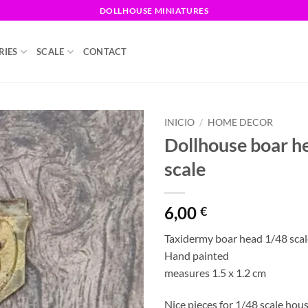
DOLLHOUSE MINIATURES
RIES
SCALE
CONTACT
INICIO
/
HOME DECOR
Dollhouse boar h
scale
6,00
€
Taxidermy boar head 1/48 scal
Hand painted
measures 1.5 x 1.2 cm
Nice pieces for 1/48 scale hou