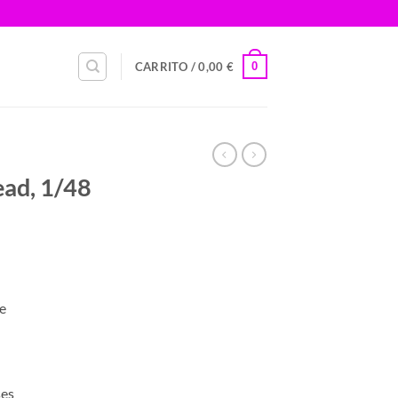
0
CARRITO /
0,00
€
ead, 1/48
e
ses